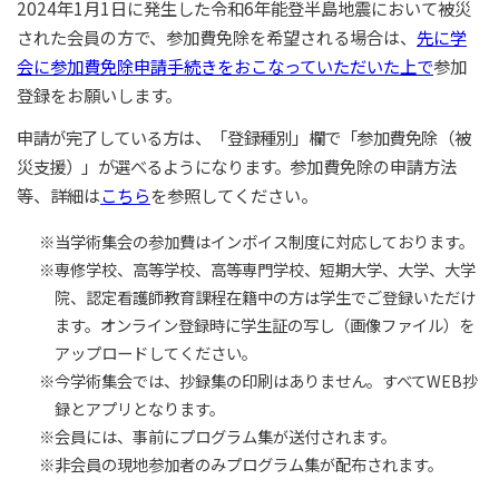
2024年1月1日に発生した令和6年能登半島地震において被災
された会員の方で、参加費免除を希望される場合は、
先に学
会に参加費免除申請手続きをおこなっていただいた上で
参加
登録をお願いします。
申請が完了している方は、「登録種別」欄で「参加費免除（被
災支援）」が選べるようになります。
参加費免除の申請方法
等、詳細は
こちら
を参照してください。
※当学術集会の参加費はインボイス制度に対応しております。
※専修学校、高等学校、高等専門学校、短期大学、大学、大学
院、認定看護師教育課程在籍中の方は学生でご登録いただけ
ます。オンライン登録時に学生証の写し（画像ファイル）を
アップロードしてください。
※今学術集会では、抄録集の印刷はありません。すべてWEB抄
録とアプリとなります。
※会員には、事前にプログラム集が送付されます。
※非会員の現地参加者のみプログラム集が配布されます。