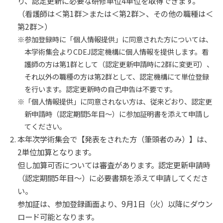
り、認定更新に必要な研修単位4単位を取得できます。
（看護師は＜第1群＞または＜第2群＞、その他の職種は＜
第2群＞）
※参加登録時に「個人情報提供」に同意された方については、
本学術集会よりCDEJ認定機構に個人情報を提供します。看
護師の方は第1群として（認定更新申請時に2群に変更可）、
それ以外の職種の方は第2群として、認定機構にて単位登録
を行います。認定更新時の自己申告は不要です。
※「個人情報提供」に同意されない方は、従来どおり、認定更
新申請時（認定期間5年目～）に参加証明書を添えて申請し
てください。
本年次学術集会で【発表をされた方（筆頭者のみ）】は、
2単位加算となります。
但し加算可否については審査があります。認定更新申請時
（認定期間5年目～）に必要書類を添えて申請してくださ
い。
参加証は、参加登録画面より、9月1日（火）以降にダウン
ロード可能となります。