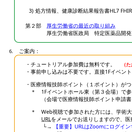
3)
処方情報、健康診断結果報告書HL7 FH
第２部
厚生労働省の最近の取り組み
厚生労働省医政局 特定医薬品開発支援
ご案内：
・チュートリアル参加費は無料です。
（た
・事前申し込みは不要です。直接1Fイベントホ
・医療情報技師ポイント（１ポイント）がつき
＊ 1Fイベントホール東（第３会場）で参加
（会場で医療情報技師ポイント申請書を
＊ Web視聴で参加された方には、学術大会
URL
をメールでお送りしますので、医
└→
【重要】URLはZoomにログ