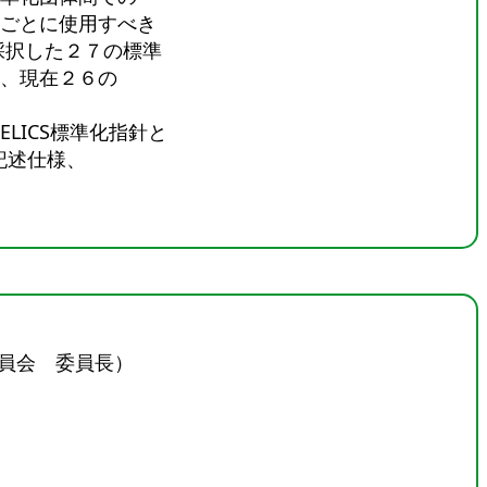
ごとに使用すべき
採択した２７の標準
、現在２６の
LICS標準化指針と
R記述仕様、
委員会 委員長）