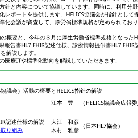
方針と内容について協議しています。同時に、利用分野
レポートを提供します。HELICS協議会が指針として
準化会議が審査して、厚労省標準規格が定められており
動の概要と、今年の３月に厚生労働省標準規格となったHE
告書HL7 FHIR記述仕様、診療情報提供書HL7 FHI
的を解説します。
医療ITや標準化動向を解説していただきます。
協議会）活動の概要とHELICS指針の解説
江本 豊
（HELICS協議会広報
HIR記述仕様の解説
大江 和彦
（日本HL7協会）
への取り組み
木村 雅彦