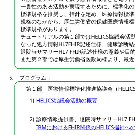
一貫性のある活動を実現するために、標準化の
標準規格を推奨し、指針を定め、医療情報標準化
規格のなかから、厚生労働省の保健医療情報標
標準規格があります。
チュートリアルの第１部ではHELICS協議会活
なった処方情報HL7FHIR記述仕様、健康診断結果報
退院時サマリーHL7 FHIR記述仕様の意義や目
また第２部では厚生労働省医政局様より、最近の
プログラム：
第１部 医療情報標準化推進協議会（HELICS
1)
HELICS協議会活動の概要
2)
診療情報提供書、退院時サマリーHL7 F
IBMにおけるFHIR関係のHELICS指針