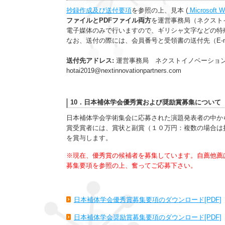
抄録作成及び送付要項
を参照の上、見本 (
Microsoft
ファイルとPDFファイル両方
を運営事務局（ネクストイ
電子媒体のみで行いますので、ギリシャ文字などの特
なお、送付の際には、会員番号と受領書の送付先（E-m
送付先アドレス:
運営事務局 ネクストイノベーショ
hotai2019@nextinnovationpartners.com
10．日本補体学会優秀賞および奨励賞募集について
日本補体学会学術集会に応募された演題発表者の中か
賞受賞者には、賞状と副賞（１０万円：複数の場合は
を賞与します。
※現在、優秀賞の候補者を募集しています。自薦他薦
募集要項を参照の上、奮ってご応募下さい。
日本補体学会優秀賞募集要項のダウンロード[PDF]
日本補体学会奨励賞募集要項のダウンロード[PDF]