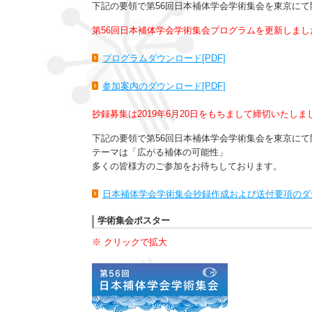
下記の要領で第56回日本補体学会学術集会を東京に
第56回日本補体学会学術集会プログラムを更新しまし
プログラムダウンロード[PDF]
参加案内のダウンロード[PDF]
抄録募集は2019年6月20日をもちまして締切いたし
下記の要領で第56回日本補体学会学術集会を東京にて
テーマは「広がる補体の可能性」
多くの皆様方のご参加をお待ちしております。
日本補体学会学術集会抄録作成および送付要項のダウ
学術集会ポスター
※ クリックで拡大