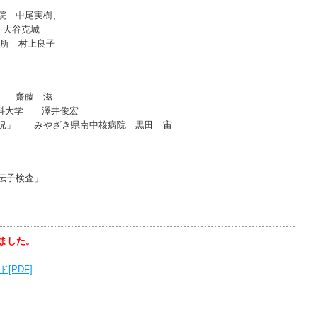
大学大学院 中尾実樹、
園大学 大谷克城
所 村上良子
学 齋藤 滋
医科大学 澤井俊宏
現況」 みやざき県南中核病院 黒田 宙
伝子検査」
ました。
PDF]