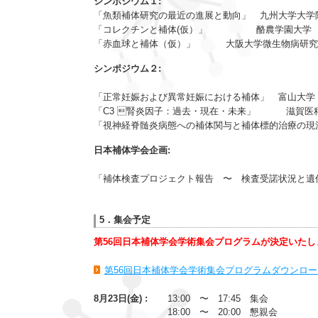
シンポジウム１:
「魚類補体研究の最近の進展と動向」 九州
「コレクチンと補体(仮）」 酪農学
「赤血球と補体（仮）」 大阪大学微生物病研究
シンポジウム２:
「正常妊娠および異常妊娠における補体」 富山大
「C3 腎炎因子：過去・現在・未来」 滋賀
「視神経脊髄炎病態への補体関与と補体標的治療の
日本補体学会企画:
「補体検査プロジェクト報告 〜 検査受諾状況と遺
5．集会予定
第56回日本補体学会学術集会プログラムが決定いたし
第56回日本補体学会学術集会プログラムダウンロード[
8月23日(金) :
13:00 〜 17:45 集会
18:00 〜 20:00 懇親会