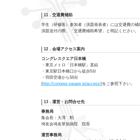
11．交通費補助
学生（研修医）参加者（演題発表者）には交通費の補
演題送付の際、「交通費補助希望」と明記ください。
12．会場アクセス案内
コングレスクエア日本橋
・東京メトロ「日本橋駅」直結
・東京駅日本橋口から徒歩5分
・羽田空港から50分
(
http://congres-square.jp/access/
)をご参照下さい。
13．運営・お問合せ先
事務局
集会長：大澤 勲
埼友会埼友草加病院 院長
運営事務局