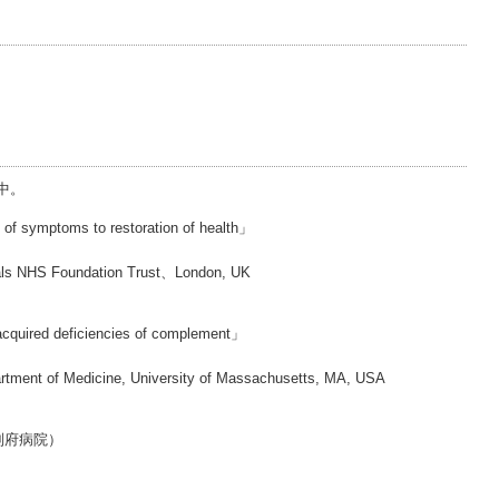
中。
 of symptoms to restoration of health」
tals NHS Foundation Trust、London, UK
 acquired deficiencies of complement」
artment of Medicine, University of Massachusetts, MA, USA
別府病院）