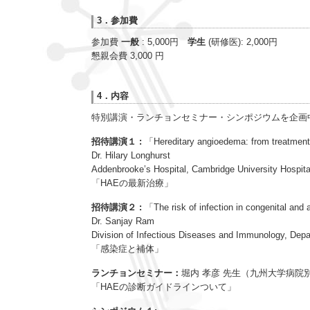
3．参加費
参加費
一般
: 5,000円
学生
(研修医): 2,000円
懇親会費 3,000 円
4．内容
特別講演・ランチョンセミナー・シンポジウムを企画
招待講演１ :
「Hereditary angioedema: from treatment
Dr. Hilary Longhurst
Addenbrooke’s Hospital, Cambridge University Hospi
「HAEの最新治療」
招待講演２ :
「The risk of infection in congenital and
Dr. Sanjay Ram
Division of Infectious Diseases and Immunology, Dep
「感染症と補体」
ランチョンセミナー：
堀内 孝彦 先生（九州大学病院
「HAEの診断ガイドラインついて」