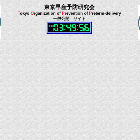
東京早産予防研究会
T
okyo
O
rganization of
P
revention of
P
reterm-delivery
一般公開 サイト