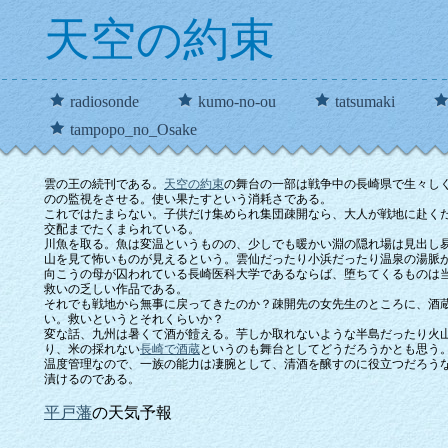
天空の約束
radiosonde
kumo-no-ou
tatsumaki
tampopo_no_Osake
雲の王の続刊である。
天空の約束
の舞台の一部は戦争中の長崎県で生々し
のの監視をさせる。使い果たすという消耗さである。
これではたまらない。子供だけ集められ集団疎開なら、大人が戦地に赴く
交配までたくまられている。
川魚を取る。魚は変温というものの、少しでも暖かい淵の隠れ場は見出し
山を見て怖いものが見えるという。雲仙だったり小浜だったり温泉の湯脈
向こうの母が囚われている長崎医科大学であるならば、堕ちてくるものは
救いの乏しい作品である。
それでも戦地から無事に戻ってきたのか？疎開先の女先生のところに、酒
い。救いというとそれくらいか？
変な話、九州は暑くて酒が
饐える。芋しか取れないような半島だったり火
り、米の採れない
長崎で酒蔵
というのも舞台としてどうだろうかとも思う
温度管理なので、一族の能力は凄腕として、清酒を醸すのに役立つだろう
漬けるのである。
平戸藩
の天気予報