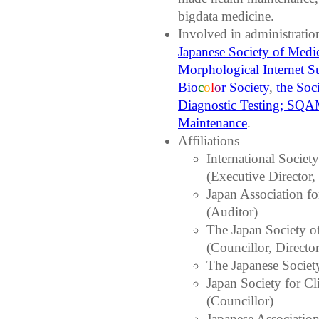
bigdata medicine.
Involved in administratio
Japanese Society of Medic
Morphological Internet S
Bio
c
o
l
o
r
Society
,
the Soc
Diagnostic Testing; SQ
Maintenance
.
Affiliations
International Societ
(Executive Director,
Japan Association f
(Auditor)
The Japan Society o
(Councillor, Directo
The Japanese Societ
Japan Society for C
(Councillor)
Japanese Association