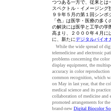
つつある一方で、従来とは
スペクトル・イメージング
９９年５月の第１回シンポ
「色」は医学・医療の多く
の解決には医学と工学の学
高まり、２０００年４月に
に、新たに
デジタルバイオ
While the wide spread of digit
telemedicine and electronic pat
problems concerning the color 
display equipment, the multisp
accuracy in color reproduction i
common recognition, which wa
on May in last year, that the c
medical science and its practice,
collaboration of medicine and e
promoted arrangements for the
brand-new
Digital Biocolor So