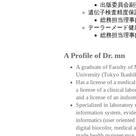
出版委員会副委員
遺伝子検査精度保証研究
総務担当理事[2
テーラーメード健康管
総務担当理事[2
A Profile of Dr. mn
A graduate of Faculty of
University (Tokyo Ikash
Has a license of a medical
a license of a clinical lab
and a license of an industr
Specialized in laboratory 
information system, evide
informatics (user oriented
digital biocolor, medical a
made health maintenance,