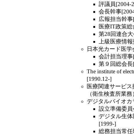
評議員[2004-2
会長幹事[2004-
広報担当幹事[20
医療IT政策総合
第28回連合大
上級医療情報技
日本光カード医学会[19
会計担当理事[19
第９回総会長[1
The institute of elect
[1990.12-]
医療関連サービス
（衛生検査所業務）調
デジタルバイオカラー研
設立準備委員会事
デジタル生体
[1999-]
総務担当常任理事