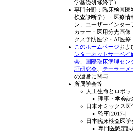
学基礎研修終了）
専門分野：臨床検査医
検査診断学）・医療情
ン、ユーザーインター
カラー・医用分光画像
クス予防医学・AI医
このホームページ
およ
ンターネットサーベイ
会
、
国際臨床病理センタ
証研究会
、
テーラーメ
の運営に関与
所属学会等
人工生命とロボット国際
理事・学会誌編集
日本オミックス医学会[
監事[2017-]
日本臨床検査医学会（
専門医認定試験