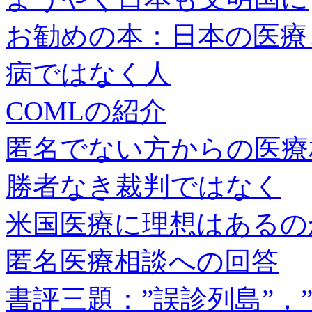
お勧めの本：日本の医療
病ではなく人
COMLの紹介
匿名でない方からの医療
勝者なき裁判ではなく
米国医療に理想はあるの
匿名医療相談への回答
書評三題：”誤診列島”，