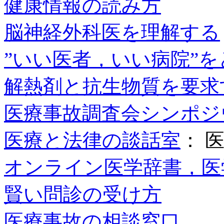
健康情報の読み方
脳神経外科医を理解する
”いい医者，いい病院”
解熱剤と抗生物質を要求
医療事故調査会シンポジ
医療と法律の談話室
： 
オンライン医学辞書，医
賢い問診の受け方
医療事故の相談窓口