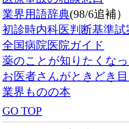
業界用語辞典
(98/6追補）
初診時内科医判断基準試
全国病院医院ガイド
薬のことが知りたくなっ
お医者さんがときどき目
業界ものの本
GO TOP