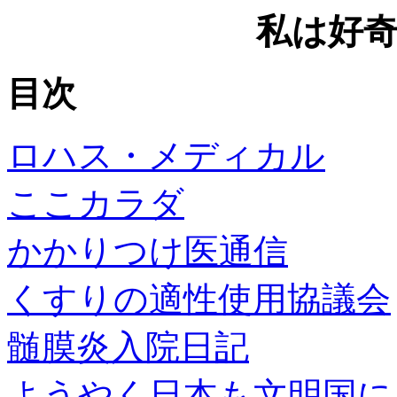
私は好
目次
ロハス・メディカル
ここカラダ
かかりつけ医通信
くすりの適性使用協議会
髄膜炎入院日記
ようやく日本も文明国に