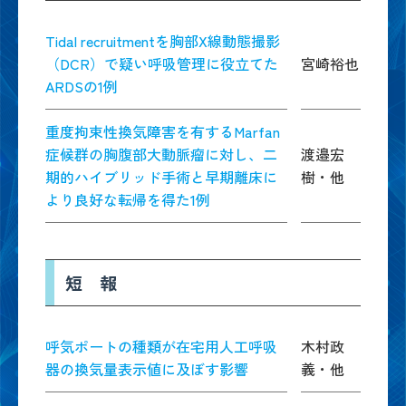
Tidal recruitmentを胸部X線動態撮影
（DCR）で疑い呼吸管理に役立てた
宮崎裕也
ARDSの1例
重度拘束性換気障害を有するMarfan
症候群の胸腹部大動脈瘤に対し、二
渡邉宏
期的ハイブリッド手術と早期離床に
樹・他
より良好な転帰を得た1例
短 報
呼気ポートの種類が在宅用人工呼吸
木村政
器の換気量表示値に及ぼす影響
義・他