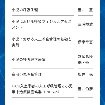
小児の呼吸生理
壷井 薫
小児における呼吸フィジカルアセス
三浦規雅
メント
小児における人工呼吸管理の基礎と
伊東幸恵
実践
宮城島沙
小児の呼吸理学療法
織・他
在宅小児呼吸管理
松井 晃
PICU入室患者の人工呼吸管理と小児
壷井伯彦
集中治療後症候群（PICS-p）