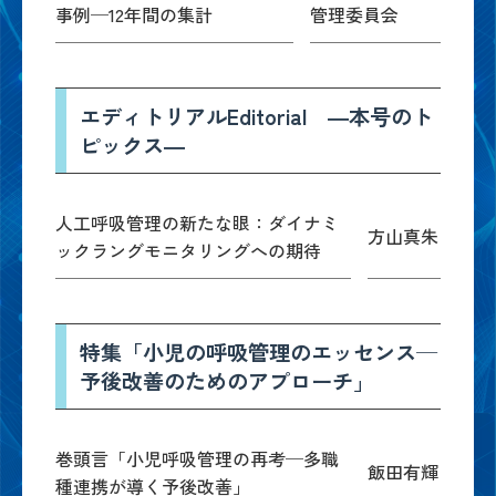
事例─12年間の集計
管理委員会
エディトリアルEditorial ―本号のト
ピックス―
人工呼吸管理の新たな眼：ダイナミ
方山真朱
ックラングモニタリングへの期待
特集「小児の呼吸管理のエッセンス─
予後改善のためのアプローチ」
巻頭言「小児呼吸管理の再考─多職
飯田有輝
種連携が導く予後改善」