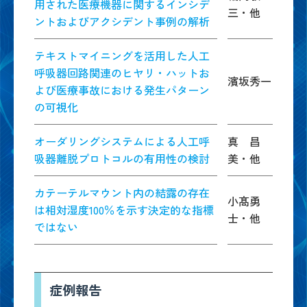
用された医療機器に関するインシデ
三・他
ントおよびアクシデント事例の解析
テキストマイニングを活用した人工
呼吸器回路関連のヒヤリ・ハットお
濱坂秀一
よび医療事故における発生パターン
の可視化
オーダリングシステムによる人工呼
真 昌
吸器離脱プロトコルの有用性の検討
美・他
カテーテルマウント内の結露の存在
小髙勇
は相対湿度100％を示す決定的な指標
士・他
ではない
症例報告