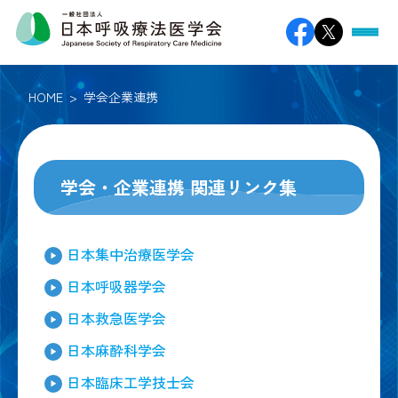
HOME
学会企業連携
学会・企業連携 関連リンク集
日本集中治療医学会
日本呼吸器学会
日本救急医学会
日本麻酔科学会
日本臨床工学技士会