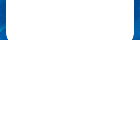
一般社団法人 日本呼吸療法医学会
Japanese Society of Respiratory Care Medicine
〒532-8588
大阪市淀川区宮原3丁目4番30号 ニッセイ新大阪ビル16階 メディカ出
版内
Copyright © Japanese Society of Respiratory Care Medicine All Rights