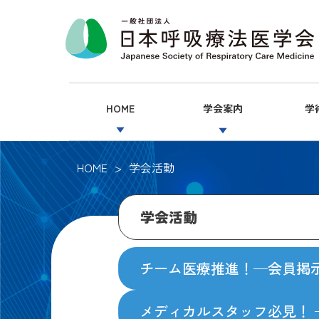
HOME
学会案内
学
▼
▼
HOME
学会活動
学会活動
チーム医療推進！—会員掲示板“Jo
メディカルスタッフ必見！ 