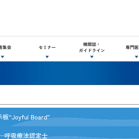
機関誌・
術集会
セミナー
専門医
ガイドライン
▼
▼
▼
▼
yful Board”
—呼吸療法認定士